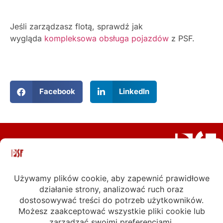
Jeśli zarządzasz flotą, sprawdź jak
wygląda
kompleksowa obsługa pojazdów
z PSF.
Facebook
LinkedIn
Polski Serwis Floty Sp. z o. o.
ul. Ks. Bpa Bednorza 2a-6
40-384 Katowice
tel.
32/6090722