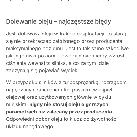
Dolewanie oleju – najczęstsze błędy
Jeśli dolewasz oleju w trakcie eksploatacji, to staraj
się nie przekraczać założonego przez producenta
maksymalnego poziomu. Jest to tak samo szkodliwe
jak jego niski poziom. Powoduje nadmierny wzrost
ciśnienia wewnątrz silnika, a co za tym idzie
zaczynają się pojawiać wycieki.
W
przypadku
silników
z
turbosprężarką,
rozrządem
napędzanym
łańcuchem
lub
paskiem
w
kąpieli
olejowej
oraz
użytkowanych
głównie
w
cyklu
miejskim,
nigdy nie stosuj oleju o gorszych
parametrach niż zalecany przez producenta
.
Odpowiedni
dobór
oleju
to
klucz
do
żywotności
układu
napędowego.